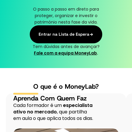
de
O passo a passo em direto para
decisão
proteger, organizar e investir o
estratégica,
património nesta fase da vida.
a
definição
Entrar na Lista de Espera
de
modelo
Tem dúvidas antes de avançar?
de
Fale com a equipa MoneyLab
.
negócio,
o
relacionamento
institucional
e
O que é o MoneyLab?
a
análise
Aprenda Com Quem Faz
de
Cada formador é um
especialista
soluções
ativo no mercado
, que partilha
sustentáveis
em aula o que aplica todos os dias.
para
clientes