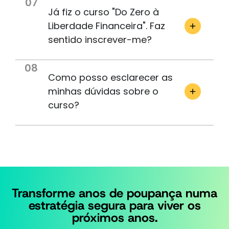
07
área
Já fiz o curso "Do Zero à
de
Liberdade Financeira". Faz
Employee
sentido inscrever-me?
Benefits
na
MDS
08
Como posso esclarecer as
Portugal
e,
minhas dúvidas sobre o
atualmente,
curso?
a
função
de
Assessora
do
Conselho
de
Administração,
Transforme anos de poupança numa
apoiando
estratégia segura para viver os
a
próximos anos.
tomada