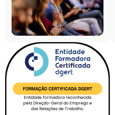
aliando
visão
estratégica,
capacidade
analítica
e
forte
orientação
para
o
cliente.
FORMAÇÃO CERTIFICADA DGERT
Entidade formadora reconhecida
pela Direção-Geral do Emprego e
das Relações de Trabalho.