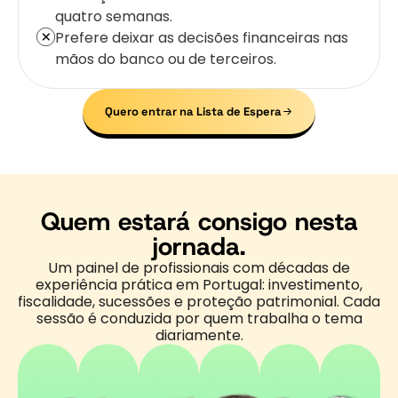
quatro semanas.
Prefere deixar as decisões financeiras nas
mãos do banco ou de terceiros.
Quero entrar na Lista de Espera
Quem estará consigo nesta
jornada.
Um painel de profissionais com décadas de
experiência prática em Portugal: investimento,
fiscalidade, sucessões e proteção patrimonial. Cada
sessão é conduzida por quem trabalha o tema
diariamente.
undadora
É
Licenciada
CEO
Uma
Business