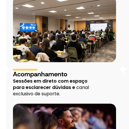
Corporate.
Possui
experiência
relevante
em
programas
internacionais
de
benefícios,
representação
em
fóruns
Acompanhamento
especializados
Sessões em direto com espaço
e
para esclarecer dúvidas e
canal
participação
exclusivo de suporte.
como
oradora
em
conferências
e
seminários,