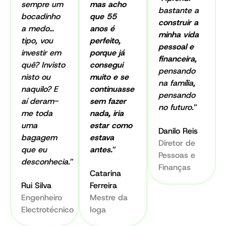
na
sempre um
mas acho
experiência
fundador
planeamento
presença
(Tribunal
bastante a
ormação
bocadinho
que 55
em
do
fiscal
regular
Arbitral)
construir a
tratégica
a medo…
consultoria
anos é
OPCR
de
na
e
minha vida
aplicada
estratégica
remunerações
–
SIC
tipo, vou
perfeito,
reconhecido
pessoal e
ao
em
Observatório
e
como
investir em
porque já
nternacionalmente
rimónio..
financeira
,
Employee
Português
benefícios,
especialista
quê? Invisto
consegui
como
pensando
Benefits.
de
pensões,
em
leading
Como
nisto ou
muito e se
na família,
Compliance
mobilidade
comportamento
lawyer.
vestidora
naquilo? E
continuasse
Especialista
internacional
e
pensando
humano
Desde
e
aí deram-
sem fazer
em
Regulatório.
e
e
no futuro.
”
2024
criadora
me toda
nada, iria
Seguros
aconselhamento
relacionamentos.
é
do
de
Integra
uma
estar como
fiscal
Danilo Reis
sócio
podcast
Saúde,
o
bagagem
estava
individual.
e
Diretor de
oneyBar,
Vida,
Conselho
que eu
antes.
”
co-
integra
Pessoas e
Pensões
da
Já
desconhecia.
”
coordenador
o
Finanças
e
Diáspora
trabalhou
Catarina
do
mobiliário
Acidentes,
Portuguesa
em
Rui Silva
Ferreira
Departamento
como
com
desde
empresas
Engenheiro
Mestre da
Fiscal
pilar
profundo
dezembro
de
Electrotécnico
da
Ioga
central
conhecimento
de
vários
Sociedade
na
técnico,
2022.
setores,