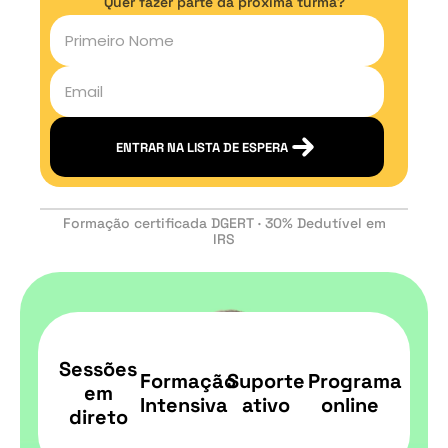
Quer fazer parte da próxima turma?
ENTRAR NA LISTA DE ESPERA
Formação certificada DGERT · 30% Dedutível em
IRS
Sessões
Formação
Suporte
Programa
em
Intensiva
ativo
online
direto