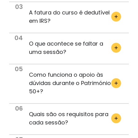
internacionais.
03
A fatura do curso é dedutível
Ao
em IRS?
longo
do
percurso
04
profissional,
O que acontece se faltar a
exerceu
uma sessão?
funções
de
05
direção
Como funciona o apoio às
e
dúvidas durante o Património
coordenação
de
50+?
elevada
complexidade,
06
destacando-
Quais são os requisitos para
se
cada sessão?
a
liderança
da